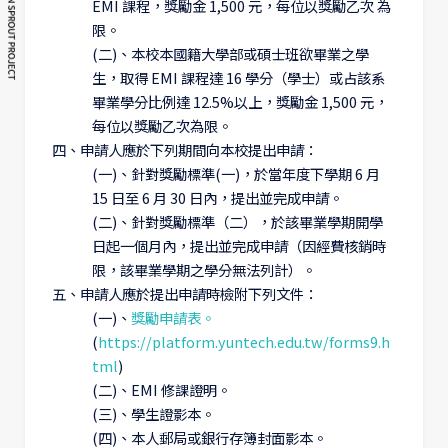
EMI 課程，獎勵金 1,500 元，每位以獎勵乙次 為
限。
(二)、本校本國籍大學部或碩士班欲畢業之學
生，取得 EMI 課程達 16 學分（學士）或占該系
畢業學分比例達 12.5%以上，獎勵金 1,500 元，
每位以獎勵乙次為限。
四、申請人應於下列期間向本校提出申請：
(一)、針對獎勵標準(一)，於當年度下學期 6 月
15 日至 6 月 30 日內，提出並完成申請。
(二)、針對獎勵標準（二），於該畢業學期開學
日起一個月內，提出並完成申請（因經費核銷時
限，該畢業學期之學分無法列計）。
五、申請人應於提出申請時檢附下列文件：
(一)、
獎勵申請表。
(
https://platform.yuntech.edu.tw/forms9.h
tml
)
(二)、EMI 修課證明。
(三)、學生證影本。
(四)、本人郵局或銀行存簿封面影本。