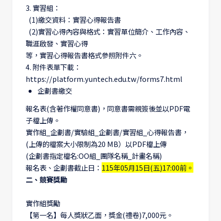
3. 實習組：
(1)繳交資料：實習心得報告書
(2)實習心得內容與格式：實習單位簡介、工作內容、
職涯啟發、實習心得
等，實習心得報告書格式參照附件六。
4. 附件表單下載：
https://platform.yuntech.edu.tw/forms7.html
企劃書繳交
報名表(含著作權同意書)，同意書需親簽後並以PDF電
子檔上傳。
實作組_企劃書/實驗組_企劃書/實習組_心得報告書，
(上傳的檔案大小限制為20 MB）以PDF檔上傳
(企劃書指定檔名:OO組_團隊名稱_計畫名稱)
報名表、企劃書截止日：
115年05月15日(五)17:00前。
二、競賽獎勵
實作組獎勵
【第一名】每人獎狀乙面，獎金(禮卷)7,000元。