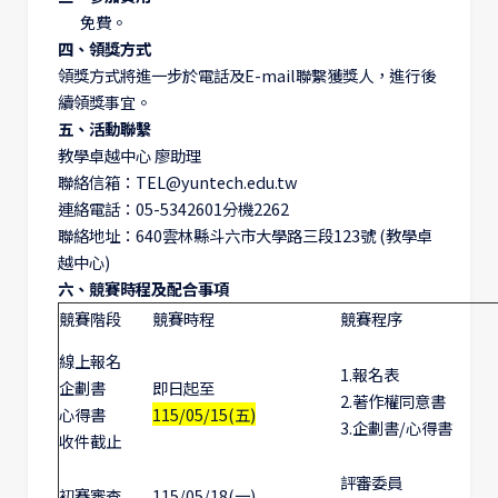
免費。
四、領獎方式
領獎方式將進一步於電話及E-mail聯繫獲獎人，進行後
續領獎事宜。
五、活動聯繫
教學卓越中心 廖助理
聯絡信箱：TEL@yuntech.edu.tw
連絡電話：05-5342601分機2262
聯絡地址：640雲林縣斗六市大學路三段123號 (教學卓
越中心)
六、競賽時程及配合事項
競賽階段
競賽時程
競賽程序
線上報名
1.報名表
企劃書
即日起至
2.著作權同意書
心得書
115/05/15(五)
3.企劃書/心得書
收件截止
評審委員
初賽審查
115/05/18(一)