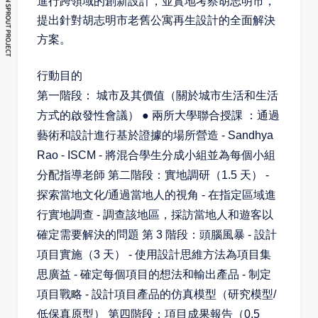
進行跨領域的創新設計，並實地考察胡志明市，
提出針對胡志明市老舊公寓再生設計的全面解決
方案。
行動目的
第一階段：
城市及其價值（關於城市生活和生活
方式的啟發性會議）
●
兩所大學聯合授課
：通過
藝術和設計進行基於證據的場所營造
- Sandhya
Rao - ISCM -
將混合學生分成小組並為每個小組
分配指導老師
第二階段：實地調研（
1.5
天）
-
探索當地文化
/
通過當地人的視角
-
在指定區域進
行實地調查
-
調查該地區，採訪當地人和遊客以
確定需要解決的問題
第
3
階段：頭腦風暴
-
設計
項目實施（
3
天）
-
使用設計思維方法為項目集
思廣益
-
確定每個項目的想法和輸出產品
-
制定
項目戰略
-
設計項目產品的仿真模型（研究模型
/
低保真原型）
第四階段：項目成果報告（
0.5