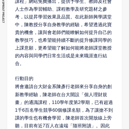
課程」網站免費播出，提供予學生、教師及社會
人士作為學習輔助、課程
教學及研究題材之參
考，以提昇學習效果及品質。
在此新師興學講堂
中，陳教授分享自身教學的經驗，希望透過此寶
貴的機會，
讓與會老師們能瞭解如何提升自己的
教學技巧，也希望能持續不斷的提升修課
同學的
上課意願，更希望能了解如何能將老師課堂教授
的內容與同學們日常生
活或是未來職涯進行結
合。
行動目的
將會邀請台大財金系陳彥行老師來分享自身的創
新教學經驗，
陳老師在台大開設「個人理財規
畫」的通識課程，110學年度第
2學期，已有超過
1千6百名學生競爭60個修課名額，為了讓搶不
到
課的學生也有機會學習，陳老師首次開放線上旁
聽，目前有
近7百人在遠端「隨班附讀」。
因此