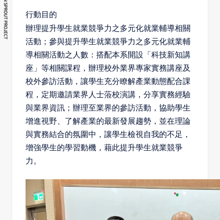
行動目的
辦理提升學生就業競爭力之多
元化就業輔導相關
活動；參與
提升學生就業競爭力之多元化
就業輔
導相關活動之人數：搭
配本系開設「科技新知講
座」
等相關課程，辦理校外業界專
家實務講座及
校外參訪活動，
讓學生充分瞭解產業動態配合
課
程，定期邀請業界人士蒞校演講，分享實務經驗
與業界資
訊；辦理至業界的參訪活動，
協助學生
增進視野、了解產業
的最新發展趨勢，並在理論
與
實務結合的氛圍中，讓學生檢
視自我的不足，
增強學生的學
習動機，藉此提升學生就業競
爭
力。