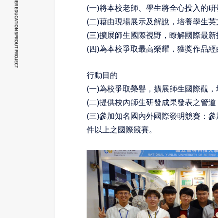
(一)將本校老師、學生將全心投入的研
(二)藉由現場展示及解說，培養學生
英
(三)擴展師生國際視野，瞭解國際最新
(四)為本校爭取最高榮耀，獲獎作品經
行動目的
(一)為校爭取榮譽，擴展師生
國際觀，
(二)提供校內師
生研發成果發表之管道
(三)
參加知名國內外國際發明競
賽：參
件以上之國際競賽。