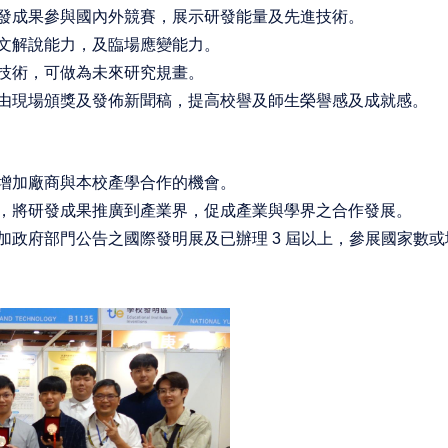
發成
果參與國內外競賽，展示研發能量及先進技
術。
文解說能力，及臨場應變能力。
技
術，可做為未來研究規畫。
由現
場頒獎及發佈新聞稿，提高校譽及師生榮譽
感及成就感。
增加廠商與本校產學
合作的機會。
，將研
發成果推廣到產業界，促成產
業與學界之合作發展。
加政府部門公告之國際
發明展及已辦理 3 屆以上，參
展國家數或