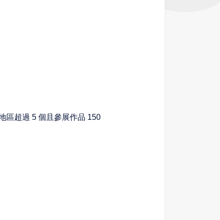
地區超過 5 個且參
展作品 150