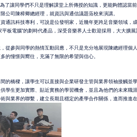
課程中，為了讓同學們不只是理解課堂上所傳授的知識，更能夠體認
有限公司陳樟卿總經理，就資訊與通信議題蒞校來演講。
項資通訊科技專利，可說是位發明家，近幾年更跨足音樂領域，
家平板電腦”的劃時代產品，深受音樂界人士歡迎採用，大大擴
說，從參與同學的熱情互動回應，不只是充分地展現陳總經理個
更多的憧憬與嚮往，充滿了無限的希望與信心。
界間的橋樑，讓學生可以直接與企業研發主管與業界領袖接觸並
提供學生更加實際、貼近實務的學習機會，並且為他們的未來職
學術與業界的聯繫，建立長期且穩定的產學合作關係，進而推進