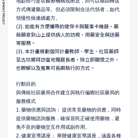
地點恰巧是在醫療機構或附近，則可以藉由轉送
方式傳遞藥品等。但必須限制合法代領者，如代
領慢性病連續處方。
(2). 如能有方便攜帶的健保卡與醫事卡機器，藥
局願意到山上提供病人的訪視、用藥安全與送藥
等服務。
(3). 本計畫規劃偕同計畫教師、學生、社區藥師
至古坑鄉拜訪當地獨居長者，除立即關懷之外，
也瞭解以及蒐集可長期執行的方式。
行動目的
與傳統社區藥局合作建立與執行偏鄉社區藥局的
服務模式
1. 藥物供應與諮詢： 提供常見藥物的供應，同時
提供藥物諮詢服務，確保居民正確使用藥物，避
免不良的藥物交互作用或副作用。
2. 健康宣導講座： 舉辦健康宣導講座，涵蓋各種