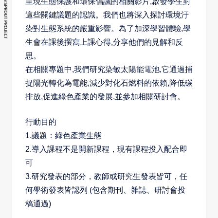
呈現生態保護和環保倡議的相關影片,啟發學生對
這些關鍵議題的認識。我們也將深入探討環境汙
染對生態系統的嚴重影響。為了加深學習體驗,學
生會在課後撰寫上課心得,分享他們的見解和反
思。
在相關專題中,我們研究染敏太陽能電池,它通過捕
捉陽光轉化為電能,減少對化石燃料的依賴,降低碳
排放,促進綠色產業的發展,並參加相關研討會。
行動目的
1.
議題：綠色產業生態
2.
導入課程不是開新課程，現有課程投入配合即
可
3.
研究發表的部分，教師或研究生發表皆可，任
何學術發表皆認列
(
包含期刊、雜誌、研討會投
稿通過
)