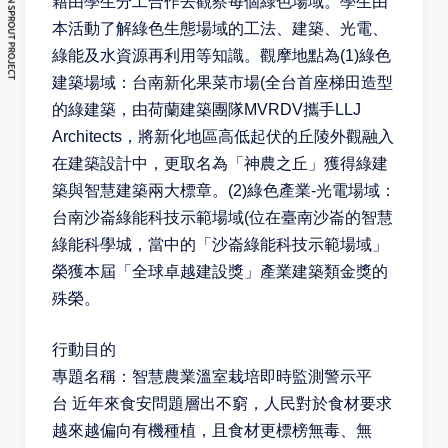
藉由學生分工合作去觀察每個綠色場域。學生由
本活動了解綠色生態場域的工法、建築、光電、
綠能及水資源再利用等知識。觀摩地點為(1)綠色
建築場域：台南新化果菜市場(全台首座梯田造型
的綠建築，由荷蘭建築團隊MVRDV攜手LLJ
Architects，將新化地區高低起伏的丘陵外觀融入
在建築設計中，更取名為「神農之丘」獲得綠建
築與智慧建築兩大標章。(2)綠色產業-光電場域：
台南沙崙綠能科技示範場域(位在臺南沙崙的智慧
綠能科學城，當中的「沙崙綠能科技示範場域」
榮獲本屆「全球卓越建設獎」產業建築類金獎的
殊榮。
行動目的
專題名稱：智慧農業溫室栽培即時監測警示平
台
近年來食安問題層出不窮，人民對於食材要求
越來越偏向有機種植，且食材更標榜無毒、無