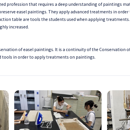
ized profession that requires a deep understanding of paintings ma
preserve easel paintings. They apply advanced treatments in order t
uction table are tools the students used when applying treatment
ghly increased.
ation of easel paintings. It is a continuity of the Conservation of 
 tools in order to apply treatments on paintings.