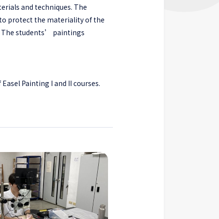
terials and techniques. The
o protect the materiality of the
s. The students’ paintings
Easel Painting I and II courses.