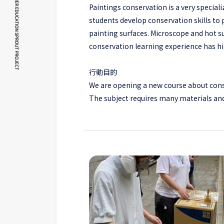
Paintings conservation is a very special
students develop conservation skills to 
painting surfaces. Microscope and hot s
conservation learning experience has hi
行動目的
We are opening a new course about conserv
The subject requires many materials and