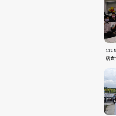
112
落實